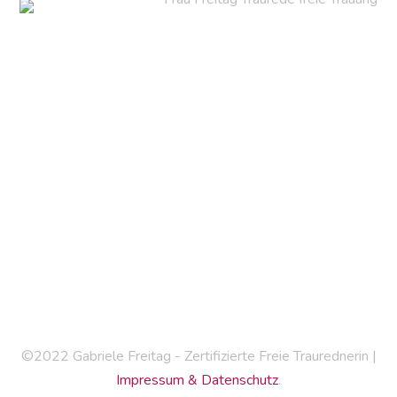
Mein Wohnort:
Lange Weihe 87 - 30880 Laatzen
Jetzt unverbindlichen Kennenlerntermin vereinbaren:
Mobil: 0174 - 30 40 668
JA@FREITAG-TRAUT-EUCH.DE
©2022 Gabriele Freitag - Zertifizierte Freie Traurednerin |
Impressum & Datenschutz
.